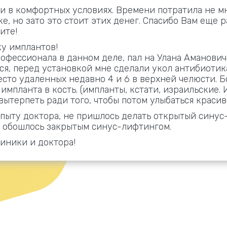
и в комфортных условиях. Времени потратила не мн
е, но зато это стоит этих денег. Спасибо Вам еще 
ите!
ку имплантов!
офессионала в данном деле, пал на Улана Амановича
я, перед установкой мне сделали укол антибиотика
то удаленных недавно 4 и 6 в верхней челюсти. Бо
мпланта в кость. (импланты, кстати, израильские.
вытерпеть ради того, чтобы потом улыбаться красив
 опыту доктора, не пришлось делать открытый синус
ё обошлось закрытым синус-лифтингом.
линики и доктора!